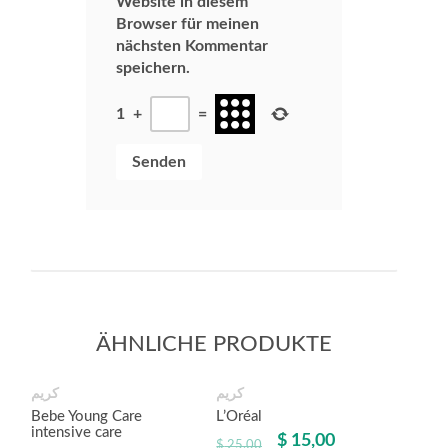
Website in diesem
Browser für meinen
nächsten Kommentar
speichern.
1
+
=
ÄHNLICHE PRODUKTE
كريم
كريم
Angebot!
Angebot!
Bebe Young Care
L’Oréal
intensive care
$
15,00
$
25,00