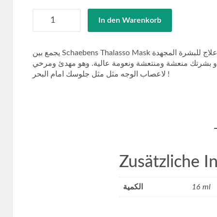
Anzahl
In den Warenkorb
يجمع بين Schaebens Thalasso Mask بين المكونات القيمة من المحيط في وصفات مبتكرة. المستخلصات البحرية الجديدة من الطحالب العوالق البحر واللؤلؤ بمثابة علاج للبشرة المجهدة
تبدو بشرتك منعشة ومنتعشة ونعومة عالية. وهو مهدئ ومرخي
لاعصاب الوجه مثل مثل جلوسك امام البحر !
Zusätzliche I
16 ml
الكمية