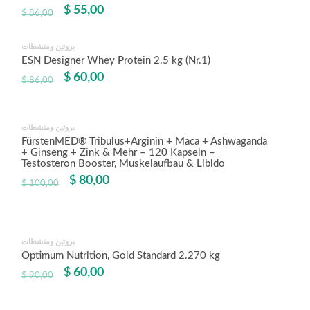
$
55,00
$
86,00
بروتين ومنشطات
Angebot!
ESN Designer Whey Protein 2.5 kg (Nr.1)
$
60,00
$
86,00
بروتين ومنشطات
Angebot!
FürstenMED® Tribulus+Arginin + Maca + Ashwaganda
+ Ginseng + Zink & Mehr – 120 Kapseln –
Testosteron Booster, Muskelaufbau & Libido
$
80,00
$
100,00
بروتين ومنشطات
Angebot!
Optimum Nutrition, Gold Standard 2.270 kg
$
60,00
$
90,00